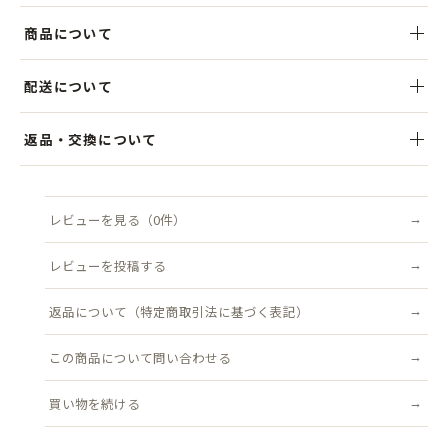
商品について
お客様の声から生まれた、アジャスターベルトなし仕様のフィッシャ
配送について
ーマンキャップ。
後ろにベルトがなくても、汗止め部分の内側リボンでサイズ調整が可
税込5,000円以上のお買い上げで送料無料。ご注文後、3営業日以内を
返品・交換について
能です。すっきりとした後ろ姿で、よりミニマルに仕上げました。
目安に発送いたします。クリックポスト（追跡可能・ポスト投函）対
象商品は送料無料です。
商品到着後7日以内にご連絡ください。不良品はすみやかに交換いた
ニット帽感覚で頭にのせるだけで、自然なこなれ感を演出。
します（返品送料は当店負担）。
レビューを見る（0件）
配送について詳しく見る →
WORDSオリジナルのフィッシャーマンキャップは、これまで累計2万
返品について詳しく見る →
個以上を販売しており、かぶりやすさとおしゃれ感で多くのお客様に
レビューを投稿する
支持されています。
返品について（特定商取引法に基づく表記）
カジュアルなTシャツスタイルに軽やかに、モードなジャケットに合わ
せて都会的に。
この商品について問い合わせる
アウトドアやフェスでアクティブにかぶるのもおすすめ。シーンを選
買い物を続ける
ばずユニセックスで楽しめる万能アイテムです。