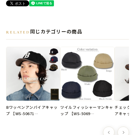
-フィッシャーマンキャップ-
フィッシャーマンキャップとは、フランスのブリュターニュ地方の漁
師がかぶっていた、浅めのかぶり心地のつばのない帽子です。
同じカテゴリーの商品
RELATED
●サイズ
頭まわり：フリーサイズ(約57.5~58.5m)サイズ調整リボンで調整可能
帽子の高さ(被り深さ)：約10.5cm
●素材
表地 綿100%
●生産国
韓国製
Bワッペンアンパイアキャッ
ツイルフィッシャーマンキャ
チェックB
プ 【WS-50671…
ップ 【WS-5069…
アキャップ 
※弊社オリジナル企画デザインの商品です。
📮クリックポスト選択で送料無料