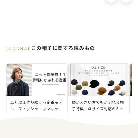
この帽子に関する読みもの
JOURNAL
15年以上作り続ける定番モデ
頭が大きい方でもかぶれる帽
初
ル｜フィッシャーマンキャッ
子特集｜XLサイズ対応のキャ
ィ
プ【WS-50643】
ップ・キャスケット・ハンチ
ー
ング・フィッシャーマンキャ
ップ