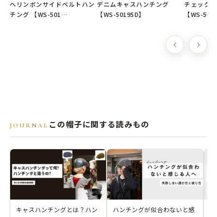
韓国製
ヘリンボンサイドベルトハン
デニムキャスハンチング
チェックキ
チング 【WS-501…
【WS-50195D】
【WS-501
※弊社オリジナル企画デザインの商品です。
📮クリックポスト選択で送料無料
この帽子に関する読みもの
JOURNAL
キャスハンチングとは？ハン
ハンチングが似合わないと感
頭