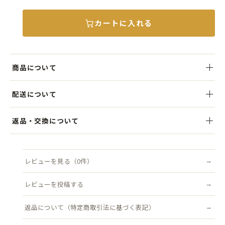
カートに入れる
商品について
個性的な凹凸感が特徴の太ツイル生地を使用したハンチング。
配送について
しっかりとした素材感で型崩れしにくく、いつでもきれいなシルエッ
トを保ちながらかぶれるのが魅力です。
税込5,000円以上のお買い上げで送料無料。ご注文後、3営業日以内を
返品・交換について
目安に発送いたします。クリックポスト（追跡可能・ポスト投函）対
古着やビンテージスタイルとの相性はもちろん、ジャケットやシャツ
象商品は送料無料です。
商品到着後7日以内にご連絡ください。不良品はすみやかに交換いた
と合わせれば上品な印象に。
します（返品送料は当店負担）。
レビューを見る（0件）
配送について詳しく見る →
さらにゴルフなどのスポーツシーンにも取り入れやすく、幅広いコー
返品について詳しく見る →
ディネートで活躍します。
レビューを投稿する
ユニセックスでかぶれるデザインなので、男性にも女性にもおすす
返品について（特定商取引法に基づく表記）
め。