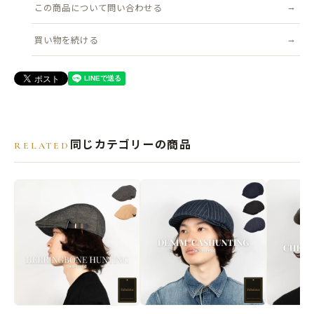
耐久性とファッション性を兼ね備えた万能なハンチングです。
この商品について問い合わせる
買い物を続ける
-ハンチング-
ハンチングとはイギリスの狩猟用の帽子です。日本では鳥打帽とも呼
ばれます。
古いヨーロッパの映画などでは、新聞記者や探偵、新聞売りや靴磨き
少年たちが、カッコよくかぶっています。
同じカテゴリーの商品
RELATED
●サイズ
頭まわり：フリーサイズ(約57.5ｃｍ～58.5cm) アジャスター調整可能
帽子の高さ(被り深さ)：約11cm
ツバ：約6.5cm
●素材
本体：綿 100%
●原産国