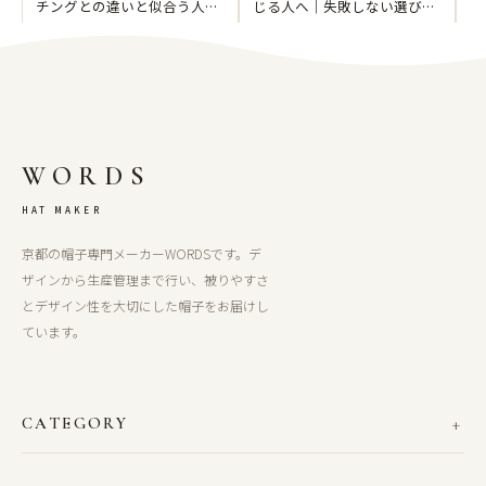
チングとの違いと似合う人の
じる人へ｜失敗しない選び方
子
特徴を徹底解説
と被り方
ッ
ン
ッ
WORDS
HAT MAKER
京都の帽子専門メーカーWORDSです。デ
ザインから生産管理まで行い、被りやすさ
とデザイン性を大切にした帽子をお届けし
ています。
CATEGORY