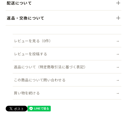
配送について
のキャスケット。
伝統的な千鳥格子柄が上品で大人っぽい雰囲気を演出し、シンプルな
税込5,000円以上のお買い上げで送料無料。ご注文後、3営業日以内を
返品・交換について
コーディネートにプラスするだけで華やかなアクセントになります。
目安に発送いたします。クリックポスト（追跡可能・ポスト投函）対
象商品は送料無料です。
商品到着後7日以内にご連絡ください。不良品はすみやかに交換いた
クラウン部分を後ろに倒せばキャップ風に、前に倒してハンチング風
します（返品送料は当店負担）。
レビューを見る（0件）
配送について詳しく見る →
に、さらに後ろ向きにかぶればベレー帽風にも。気分やスタイルに合
返品について詳しく見る →
わせてアレンジできるのも魅力です。
レビューを投稿する
WORDSで累計5万個以上販売している定番型を採用しているため、か
返品について（特定商取引法に基づく表記）
ぶりやすさは折り紙付き。初心者の方でも安心して挑戦でき、男女問
わず幅広いスタイルにマッチします。
この商品について問い合わせる
買い物を続ける
●サイズ
頭まわり：フリーサイズ(約57.5ｃｍ～58.5cm) アジャスター調整可能
帽子の幅：約27cm
ツバ：約5.5cm