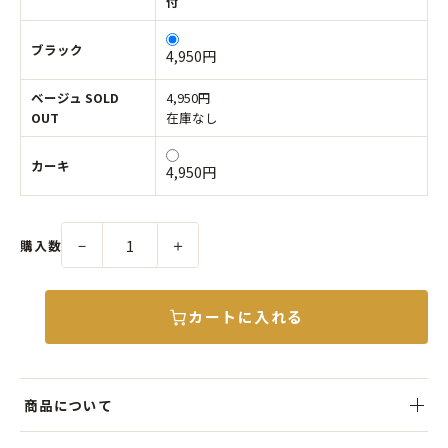
付
ブラック
4,950円
ベージュ SOLD
4,950円
OUT
在庫なし
カーキ
4,950円
－
＋
購入数
カートに入れる
商品について
定番人気キャスケットの新柄として登場した、クラシカルな千鳥格子