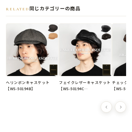
●素材
同じカテゴリーの商品
RELATED
本体：綿 100％
●原産国
韓国製
※弊社オリジナル企画デザインの商品です。
📮クリックポスト選択で送料無料
ヘリンボンキャスケット
フェイクレザーキャスケット
チェックビ
【WS-50194B】
【WS-50194C…
【WS-501