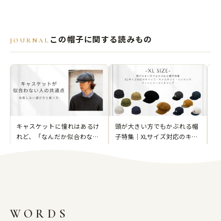
この帽子に関する読みもの
JOURNAL
キャスケットに憧れはあるけ
頭が大きい方でもかぶれる帽
ビ
れど、「なんだか似合わない
子特集｜XLサイズ対応のキャ
常
気がする」
ップ・キャスケット・ハンチ
コ
ング・フィッシャーマンキャ
ップ
WORDS