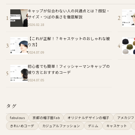
キャップが似合わない人の共通点とは？顔型・
サイズ・つばの長さを徹底解説
2026.02.18
【これが正解！？キャスケットのおしゃれな被
り方】
2024.07.09
初心者でも簡単！フィッシャーマンキャップの
被り方とおすすめコーデ
2024.07.05
タグ
fabulous
京都の帽子屋Fab
オリジナルデザインの帽子
アメカジフ
きれいめコーデ
カジュアルファッション
デニム
キャスケット