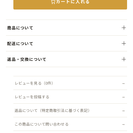
カートに入れる
商品について
フロントに施されたクラシカルなラウンド型ワッペン刺繍が印象的
配送について
で、ヴィンテージ感あふれる仕上がりになっています。
税込5,000円以上のお買い上げで送料無料。ご注文後、3営業日以内を
返品・交換について
フロント部分はしっかりとしたツイル素材を使用し、サイドとバック
目安に発送いたします。クリックポスト（追跡可能・ポスト投函）対
には軽量で通気性の高いメッシュを採用。ムレにくく、快適にかぶれ
象商品は送料無料です。
商品到着後7日以内にご連絡ください。不良品はすみやかに交換いた
るのが魅力です。
します（返品送料は当店負担）。
レビューを見る（0件）
配送について詳しく見る →
返品について詳しく見る →
深めのシルエットと長めのつばが、顔まわりをナチュラルにカバー。
レビューを投稿する
タウンユースからキャンプ・フェスなどのアウトドアシーンまで、幅
広く活躍するユニセックス仕様の定番アイテムです。
返品について（特定商取引法に基づく表記）
●サイズ
この商品について問い合わせる
頭まわり：フリーサイズ(約57cm~60cm) 帽子後ろのスナップで調整