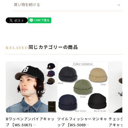
買い物を続ける
可能
帽子の高さ(被り深さ)：約11.5cm
ツバ：約8cm
●素材
本体：コットン100％
同じカテゴリーの商品
RELATED
メッシュ部分:ポリエステル100%
●生産国
ベトナム製
※弊社オリジナル企画デザインの商品です。
Bワッペンアンパイアキャッ
ツイルフィッシャーマンキャ
チェックB
プ 【WS-50671…
ップ 【WS-5069…
アキャップ 