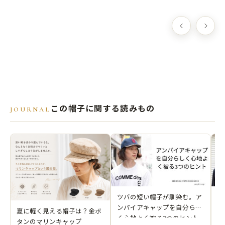
この帽子に関する読みもの
JOURNAL
ツバの短い帽子が馴染む。ア
1
ンパイアキャップを自分らし
ル
夏に軽く見える帽子は？金ボ
く心地よく被る3つのヒント
プ
タンのマリンキャップ