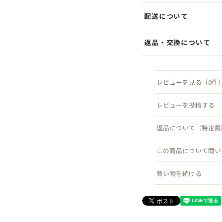
WORDSの定番型をベースに
配送について
深めの安定感あるシルエッ
ムです。
税込5,000円以上のお買
返品・交換について
します。クリックポスト（
これまでの刺繍デザインと
商品到着後7日以内にご連
配送について詳しく見る →
プラス。
料は当店負担）。
レビューを見る（0件
さらに豊富なカラーバリエ
返品について詳しく見る →
いポイントです。
レビューを投稿する
素材はコットン100％。
返品について（特定商
す。
デイリーコーデから旅行、
この商品について問い
キャップです。
買い物を続ける
●サイズ
頭まわり：フリーサイズ（約
高さ（被り深さ）：約11.5