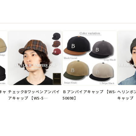
ツバ：約7.5cm
●素材
本体：コットン100％
●生産国
ベトナム製
※弊社オリジナル企画デザ

キャ
チェックBワッペンアンパイ
Ｂアンパイアキャップ 【WS-
ヘリンボ
アキャップ 【WS-5…
50698】
キャップ 【