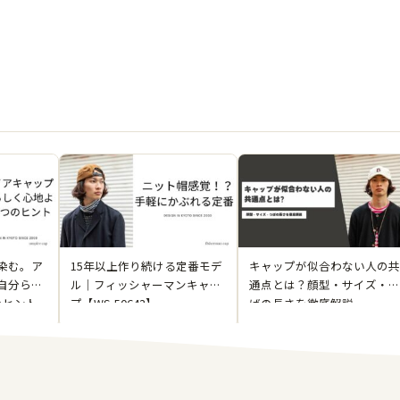
染む。ア
15年以上作り続ける定番モデ
キャップが似合わない人の共
自分らし
ル｜フィッシャーマンキャッ
通点とは？顔型・サイズ・つ
のヒント
プ【WS-50643】
ばの長さを徹底解説