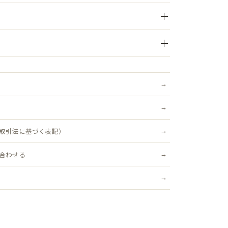
した「fabulous」刺繍キャップ。
トと長めのつばで、かぶりやすさに定評のある人気フォル
い上げで送料無料。ご注文後、3営業日以内を目安に発送いた
追跡可能・ポスト投函）対象商品は送料無料です。
はひと味違うロゴを採用し、シンプルながら新鮮な印象を
絡ください。不良品はすみやかに交換いたします（返品送
）
ーション展開で、気分やコーデに合わせて選べるのも嬉し
シーズンレスに使えて、男女問わずユニセックスで楽しめま
取引法に基づく表記）
アウトドアまで、幅広いシーンで活躍するおしゃれな定番
合わせる
57cm～60cm）※後ろのベルトで調整可能
cm