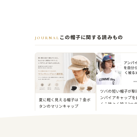
この帽子に関する読みもの
JOURNAL
ツバの短い帽子が馴
ンパイアキャップを
夏に軽く見える帽子は？金ボ
く心地よく被る3つ
タンのマリンキャップ