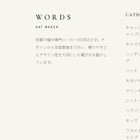
CAT
WORDS
キャッ
HAT MAKER
ャップ
京都の帽子専門メーカーWORDSです。デ
キャス
ザインから生産管理まで行い、被りやすさ
ハンチ
とデザイン性を大切にした帽子をお届けし
グ
ています。
ハット
大きい
マリン
ニット
ヘアバ
キッズ
フライ
ャップ