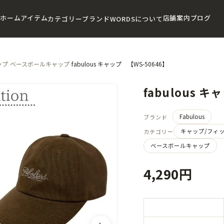
ホーム
アイテム
店舗案内
ブログ
カテゴリー
ブランド
WORDSについて
ップ
›
ベースボールキャップ
›
fabulous キャップ 【WS-50646】
fabulous 
Fabulous
ブランド
キャップ/フィ
カテゴリー
ベースボールキャップ
4,290円