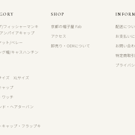
EGORY
SHOP
INFOR
プ/フィッシャーマンキ
京都の帽子屋 Fab
配送につ
/アンパイアキャップ
アクセス
お支払い
ケット/ベレー
卸売り・OEMについて
お問い合
ング帽/キャスハンチン
特定商取
プライバ
サイズ XLサイズ
キャップ
・ワッチ
ンド・ヘアターバン
トキャップ・フラップキ