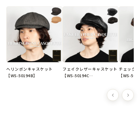
●原産国
韓国製
※弊社オリジナル企画デザインの商品です。
📮クリックポスト選択で送料無料
ヘリンボンキャスケット
フェイクレザーキャスケット
チェックビ
【WS-50194B】
【WS-50194C…
【WS-501