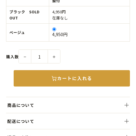
整付
ブラック SOLD
4,950円
OUT
在庫なし
ベージュ
4,950円
－
＋
購入数
カートに入れる
商品について
WORDSで長年愛されている定番キャスケットを、秋冬仕様のコーデ
配送について
ュロイ生地で仕立てました。
毎年人気の素材を使用し、季節感のある温かみをプラス。クラシック
税込5,000円以上のお買い上げで送料無料。ご注文後、3営業日以内を