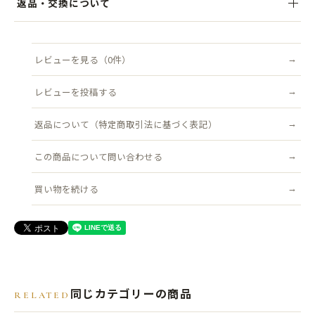
返品・交換について
さとカジュアルさを兼ね備えた万能アイテムです。
目安に発送いたします。クリックポスト（追跡可能・ポスト投函）対
象商品は送料無料です。
商品到着後7日以内にご連絡ください。不良品はすみやかに交換いた
クラウン部分を後ろに倒してキャップ風に、前に倒してハンチング風
します（返品送料は当店負担）。
レビューを見る（0件）
配送について詳しく見る →
に、さらに後ろ向きにかぶればベレー帽風にも。気分やスタイルに合
返品について詳しく見る →
わせてアレンジできるのが魅力です。
レビューを投稿する
累計5万個以上販売している実績ある型は、被りやすさに定評あり。
返品について（特定商取引法に基づく表記）
初めてキャスケットに挑戦する方にもおすすめで、男女問わず幅広い
コーディネートに活躍します。
この商品について問い合わせる
買い物を続ける
●サイズ
頭まわり：フリーサイズ(約57.5ｃｍ～58.5cm) アジャスター調整可能
帽子の幅：約27cm
ツバ：約5.5cm
●素材
同じカテゴリーの商品
RELATED
本体：コットン 100%