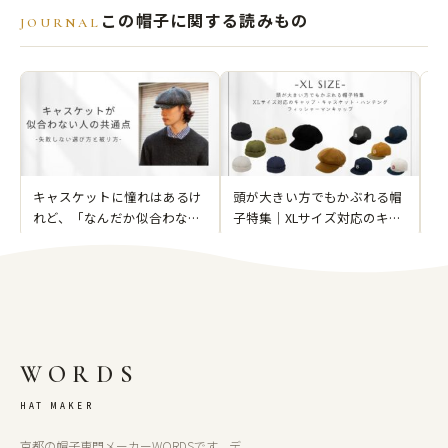
この帽子に関する読みもの
JOURNAL
キャスケットに憧れはあるけ
頭が大きい方でもかぶれる帽
ビ
れど、「なんだか似合わない
子特集｜XLサイズ対応のキャ
常
気がする」
ップ・キャスケット・ハンチ
コ
ング・フィッシャーマンキャ
ップ
WORDS
HAT MAKER
京都の帽子専門メーカーWORDSです。デ