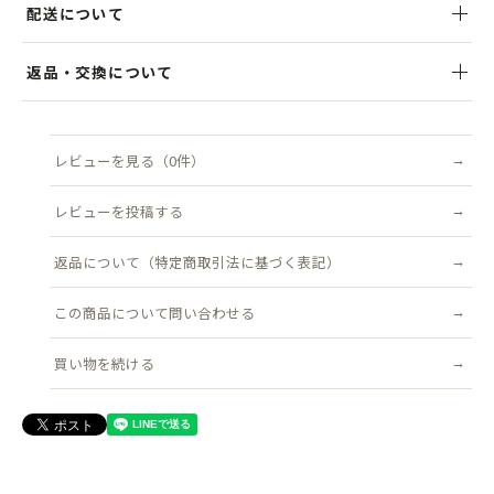
配送について
光沢のある上質なコットン生地が、シンプルながらも上品な存在感を
演出します。
税込5,000円以上のお買い上げで送料無料。ご注文後、3営業日以内を
返品・交換について
目安に発送いたします。クリックポスト（追跡可能・ポスト投函）対
コンパクトなつばで全体のバランスがよく、かぶりやすいシルエッ
象商品は送料無料です。
商品到着後7日以内にご連絡ください。不良品はすみやかに交換いた
ト。
します（返品送料は当店負担）。
レビューを見る（0件）
配送について詳しく見る →
綿素材なので通年愛用でき、春夏の軽やかな装いにも、秋冬のシック
返品について詳しく見る →
なスタイルにもマッチします。
レビューを投稿する
シックな色合いでコーディネートしやすく、日常使いから特別なシー
返品について（特定商取引法に基づく表記）
ンまで活躍。
ワンランク上のおしゃれを楽しみたい方におすすめのアイテムです。
この商品について問い合わせる
買い物を続ける
●サイズ
頭まわり：フリーサイズ(57.5~58.5cm)サイズ調整付
帽子の高さ(被り深さ)：約11.5cm
ツバ：約4.5cm