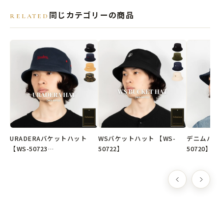
●素材
同じカテゴリーの商品
RELATED
本体 コットン100％
●原産国
中国製
※弊社オリジナル企画デザインの商品です。
URADERAバケットハット
WSバケットハット 【WS-
デニムバケ
【WS-50723…
50722】
50720】