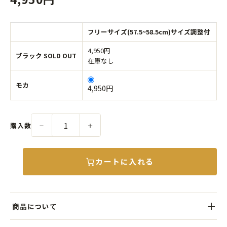
フリーサイズ(57.5~58.5cm)サイズ調整付
4,950円
ブラック SOLD OUT
在庫なし
モカ
4,950円
－
＋
購入数
カートに入れる
商品について
コットン素材を使用した、クラシックな中折れハット（フェドラ）。