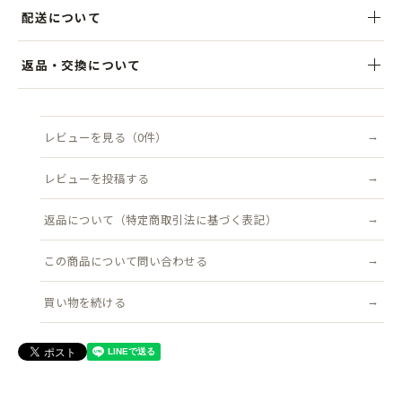
雨の日も晴れの日も頼れる、大人のバケットハット
配送について
撥水加工を施したナイロン素材で、軽やかさと機能性を両立。
やわらかな風合いと、ほんのり大人な雰囲気が魅力の一品です。
税込5,000円以上のお買い上げで送料無料。ご注文後、3営業日以内を
返品・交換について
目安に発送いたします。クリックポスト（追跡可能・ポスト投函）対
やや長めのつばが日差しをしっかりカバーし、顔まわりの印象もすっ
象商品は送料無料です。
商品到着後7日以内にご連絡ください。不良品はすみやかに交換いた
きり。
します（返品送料は当店負担）。
レビューを見る（0件）
配送について詳しく見る →
あご紐はトレンド感のある垂らしスタイルでも、風対策としてしっか
返品について詳しく見る →
り結んでも◎
レビューを投稿する
深すぎず、絶妙なフィット感で季節を問わず活躍。
返品について（特定商取引法に基づく表記）
晴れた日のアウトドアやレジャーはもちろん、急な雨の日や自転車移
動にもぴったりです。
この商品について問い合わせる
買い物を続ける
おしゃれも実用性も妥協したくないあなたに。
街にも自然にも似合う、スタイリッシュな一品です。
●サイズ
頭まわり：フリーサイズ(約57.5ｃｍ～58.5cm) アジャスター調整可能