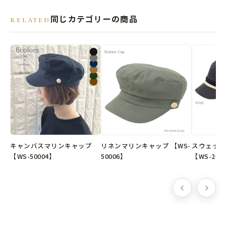
帽子の高さ(被り深さ)：約8.5cm
同じカテゴリーの商品
RELATED
ツバ：約6.5cm
●素材
本体：ナイロン 100%
●原産国
ベトナム製
※弊社オリジナル企画デザインの商品です。
※長めの紐の引っ掛けや巻き込みなどにはご注意ください。
キャンバスマリンキャップ
リネンマリンキャップ 【WS-
スウェット
【WS-50004】
50006】
【WS-208
📮クリックポスト選択で送料無料