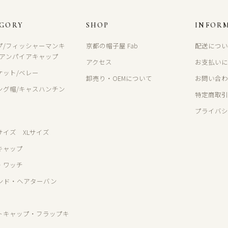
EGORY
SHOP
INFOR
プ/フィッシャーマンキ
京都の帽子屋 Fab
配送につ
/アンパイアキャップ
アクセス
お支払い
ケット/ベレー
卸売り・OEMについて
お問い合
ング帽/キャスハンチン
特定商取
プライバ
サイズ XLサイズ
キャップ
・ワッチ
ンド・ヘアターバン
トキャップ・フラップキ