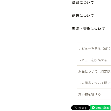
商品について
きれいなシルエットで、か
配送について
後ろ部分にはゴムを入れて
安心してかぶっていただけ
税込5,000円以上のお買
返品・交換について
します。クリックポスト（
シンプルながらも上品なデ
商品到着後7日以内にご連
配送について詳しく見る →
ちろん、普段のカジュアル
料は当店負担）。
レビューを見る（0件
シャツやジャケットに合わ
返品について詳しく見る →
ば大人顔負けのおしゃれコ
レビューを投稿する
軽やかなかぶり心地で、長
返品について（特定商
で、ひとつあるとお子さま
この商品について問い
●サイズ
買い物を続ける
頭回り：約54cm KID'S
●素材