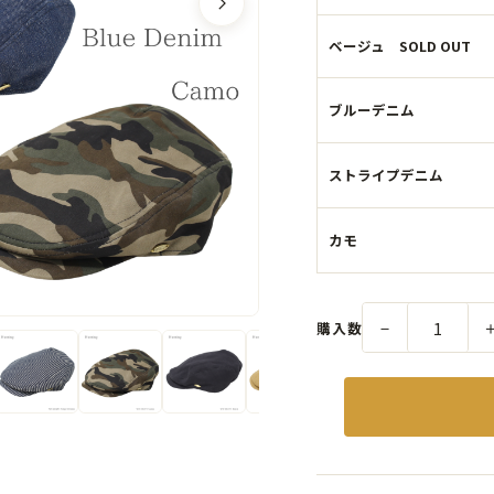
ベージュ SOLD OUT
ブルーデニム
ストライプデニム
カモ
－
購入数