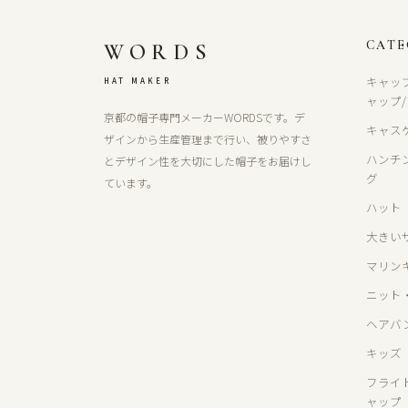
CAT
WORDS
キャッ
HAT MAKER
ャップ
京都の帽子専門メーカーWORDSです。デ
キャス
ザインから生産管理まで行い、被りやすさ
ハンチ
とデザイン性を大切にした帽子をお届けし
グ
ています。
ハット
大きい
マリン
ニット
ヘアバ
キッズ
フライ
ャップ