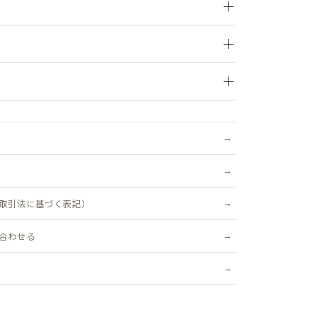
ぶりやすさにこだわった子ども用ハンチング。
あるので、成長期のお子さまの頭にもフィットしやすく、
ます。
い上げで送料無料。ご注文後、3営業日以内を目安に発送いた
追跡可能・ポスト投函）対象商品は送料無料です。
ザインは、発表会や結婚式などフォーマルなシーンにはも
絡ください。不良品はすみやかに交換いたします（返品送
スタイルにも合わせやすいのが魅力。
）
せればクラシックな印象に、デニムやTシャツに合わせれ
ーデが完成します。
時間かぶっても快適。季節を問わず使いやすいデザイン
取引法に基づく表記）
のおしゃれの幅がぐっと広がるアイテムです。
合わせる