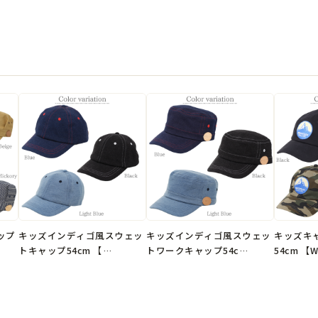
Black Beige
本体：コットン97％、ポリ
Blue Denim Hickory C
本体：コットン100％
●生産国
中国製
※弊社オリジナル企画デザ

ップ
キッズインディゴ風スウェッ
キッズインディゴ風スウェッ
キッズキ
トキャップ54cm 【…
トワークキャップ54c…
54cm 【W