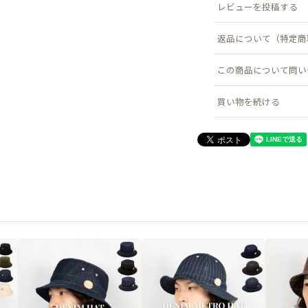
レビューを投稿する
肢。
ユニセックスで使いやすく
返品について（特定商
●サイズ
この商品について問い
頭まわり：フリーサイズ(57.
買い物を続ける
帽子の高さ(被り深さ)：約11
ツバ：約6cm
●素材
本体：綿 100%
●原産国
韓国製
※弊社オリジナル企画デザ