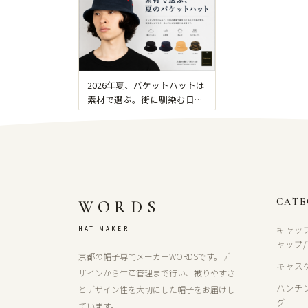
2026年夏、バケットハットは
素材で選ぶ。街に馴染む日よ
け帽子
CAT
WORDS
キャッ
HAT MAKER
ャップ
京都の帽子専門メーカーWORDSです。デ
キャス
ザインから生産管理まで行い、被りやすさ
ハンチ
とデザイン性を大切にした帽子をお届けし
グ
ています。