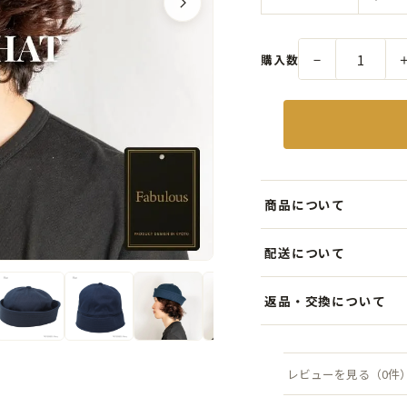
－
購入数
商品について
シンプルながら存在感のあ
配送について
コットン素材で仕立て、海
税込5,000円以上のお買
返品・交換について
ワークファッションやミリ
します。クリックポスト（
り、おしゃれ度アップ。
商品到着後7日以内にご連
配送について詳しく見る →
「ちょっと変わった帽子が
料は当店負担）。
レビューを見る（0件
返品について詳しく見る →
定番のキャップやバケット