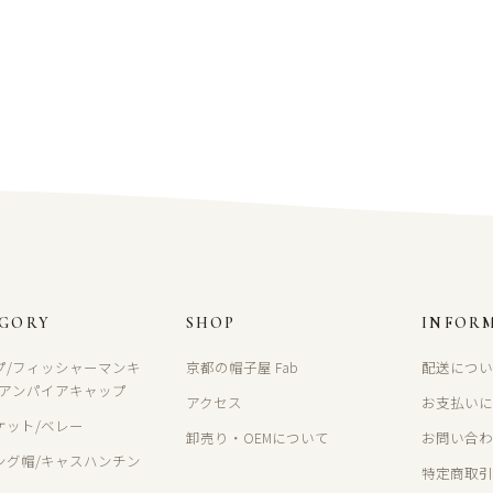
EGORY
SHOP
INFOR
プ/フィッシャーマンキ
京都の帽子屋 Fab
配送につ
/アンパイアキャップ
アクセス
お支払い
ケット/ベレー
卸売り・OEMについて
お問い合
ング帽/キャスハンチン
特定商取