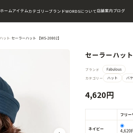
ホーム
アイテム
店舗案内
ブログ
カテゴリー
ブランド
WORDSについて
ハット
›
セーラーハット 【WS-20802】
セーラーハット 
Fabulous
ブランド
ハット
バ
カテゴリー
4,620円
フリーサ
ネイビー
4,620