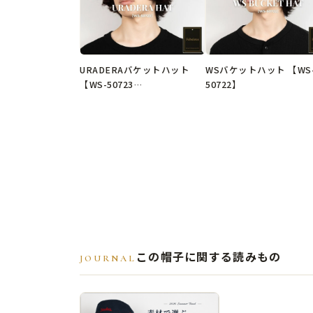
URADERAバケットハット
WSバケットハット 【WS
【WS-50723…
50722】
この帽子に関する読みもの
JOURNAL