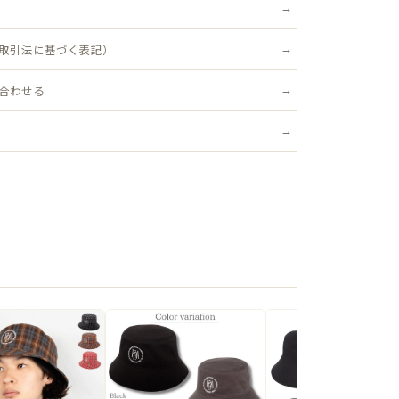
、個性的なスタイルを演出します。
取引法に基づく表記）
合わせる
5~58.5cm)サイズ調整付
.5cm
インの商品です。