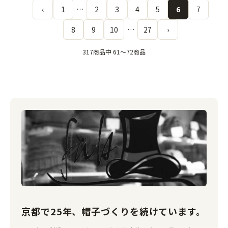
‹
1
…
2
3
4
5
6
7
8
9
10
…
27
›
317商品中 61〜72商品
京都で25年、帽子づくりを続けています。