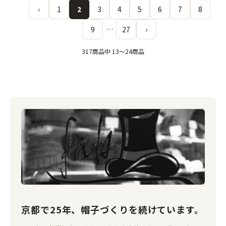
‹
1
2
3
4
5
6
7
8
9
…
27
›
317商品中 13〜24商品
京都で25年、帽子づくりを続けています。