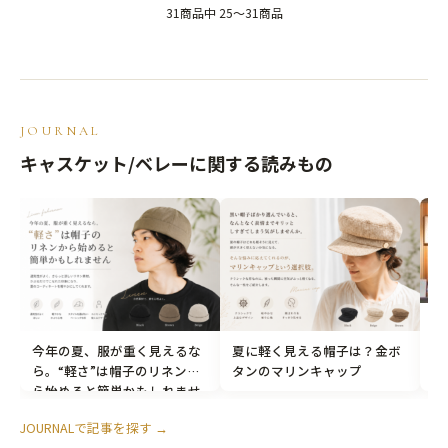
31商品中 25〜31商品
JOURNAL
キャスケット/ベレーに関する読みもの
京
に
今年の夏、服が重く見えるな
夏に軽く見える帽子は？金ボ
紹
ら。“軽さ”は帽子のリネンか
タンのマリンキャップ
ら始めると簡単かもしれませ
ん
JOURNALで記事を探す
→